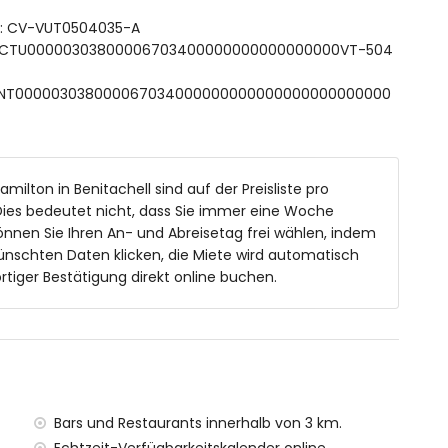
vatsphäre und Komfort vereint.
nft: CV-VUT0504035-A
 ESFCTU00000303800006703400000000000000000VT-504
stattet.
 ESFCNT000003038000067034000000000000000000000000
ngstens verboten.
Hamilton in Benitachell sind auf der Preisliste pro
ies bedeutet nicht, dass Sie immer eine Woche
önnen Sie Ihren An- und Abreisetag frei wählen, indem
ünschten Daten klicken, die Miete wird automatisch
tiger Bestätigung direkt online buchen.
Bars und Restaurants innerhalb von 3 km.