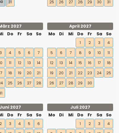
30
31
25
26
27
28
29
30
31
März 2027
April 2027
Mi
Do
Fr
Sa
So
Mo
Di
Mi
Do
Fr
Sa
So
1
2
3
4
3
4
5
6
7
5
6
7
8
9
10
11
10
11
12
13
14
12
13
14
15
16
17
18
17
18
19
20
21
19
20
21
22
23
24
25
24
25
26
27
28
26
27
28
29
30
31
Juni 2027
Juli 2027
Mi
Do
Fr
Sa
So
Mo
Di
Mi
Do
Fr
Sa
So
2
3
4
5
6
1
2
3
4