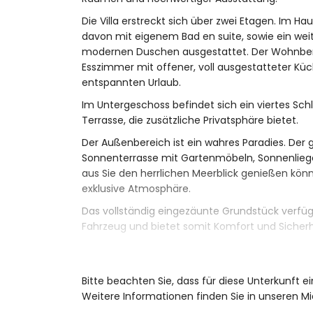
Die Villa erstreckt sich über zwei Etagen. Im H
davon mit eigenem Bad en suite, sowie ein wei
modernen Duschen ausgestattet. Der Wohnber
Esszimmer mit offener, voll ausgestatteter Küc
entspannten Urlaub.
Im Untergeschoss befindet sich ein viertes Sc
Terrasse, die zusätzliche Privatsphäre bietet.
Der Außenbereich ist ein wahres Paradies. Der g
Sonnenterrasse mit Gartenmöbeln, Sonnenlie
aus Sie den herrlichen Meerblick genießen kön
exklusive Atmosphäre.
Das vollständig eingezäunte Grundstück verfüg
Fahrzeug und bietet somit Komfort und Sicherh
Mit stilvollen Designermöbeln und modernen Au
Ansprüche. Die hervorragende Lage in der Nähe
von Moraira, Jávea und Cumbre del Sol macht s
Bitte beachten Sie, dass für diese Unterkunft e
an der Costa Blanca.
Weitere Informationen finden Sie in unseren M