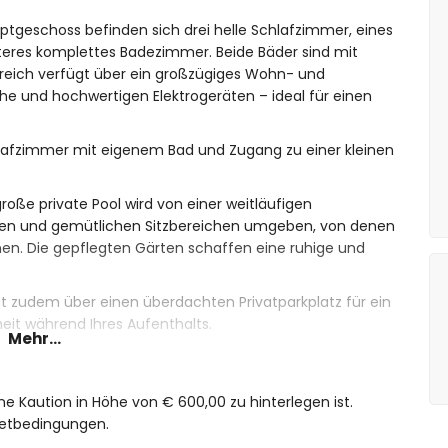
auptgeschoss befinden sich drei helle Schlafzimmer, eines
teres komplettes Badezimmer. Beide Bäder sind mit
eich verfügt über ein großzügiges Wohn- und
he und hochwertigen Elektrogeräten – ideal für einen
hlafzimmer mit eigenem Bad und Zugang zu einer kleinen
roße private Pool wird von einer weitläufigen
gen und gemütlichen Sitzbereichen umgeben, von denen
nen. Die gepflegten Gärten schaffen eine ruhige und
t zudem über einen überdachten Privatparkplatz für ein
eit während Ihres Aufenthalts.
Mehr...
sstattungsmerkmalen erfüllt diese Villa selbst höchste
 der Strände, Buchten, Restaurants und Dienstleistungen
ie zur perfekten Wahl für einen unvergesslichen Urlaub
ine Kaution in Höhe von € 600,00 zu hinterlegen ist.
ietbedingungen.