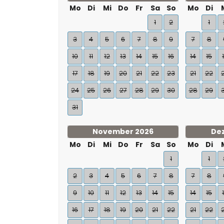
Mo
Di
Mi
Do
Fr
Sa
So
Mo
Di
1
2
1
3
4
5
6
7
8
9
7
8
10
11
12
13
14
15
16
14
15
17
18
19
20
21
22
23
21
22
24
25
26
27
28
29
30
28
29
31
November 2026
De
Mo
Di
Mi
Do
Fr
Sa
So
Mo
Di
1
1
2
3
4
5
6
7
8
7
8
9
10
11
12
13
14
15
14
15
16
17
18
19
20
21
22
21
22