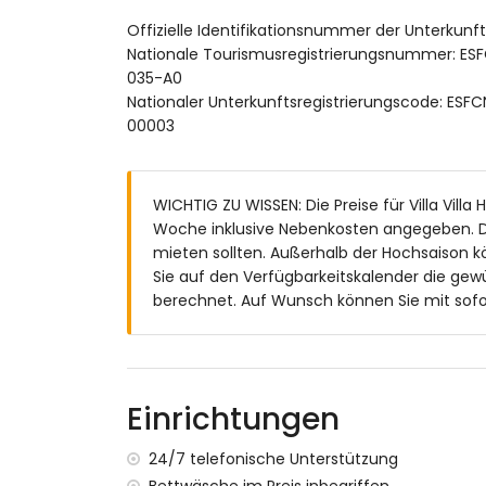
Ein wahres Juwel am Mittelmeer, das Luxus, Pri
Offizielle Identifikationsnummer der Unterku
Wichtige Informationen:
Nationale Tourismusregistrierungsnummer:
Haustiere sind nicht erlaubt.
035-A0
Partys und Veranstaltungen sind nicht ge
Nationaler Unterkunftsregistrierungscode:
Das Rauchen im Inneren der Villa ist stre
00003
WICHTIG ZU WISSEN: Die Preise für Villa Villa 
Woche inklusive Nebenkosten angegeben. D
mieten sollten. Außerhalb der Hochsaison k
Sie auf den Verfügbarkeitskalender die gew
berechnet. Auf Wunsch können Sie mit sofor
Einrichtungen
24/7 telefonische Unterstützung