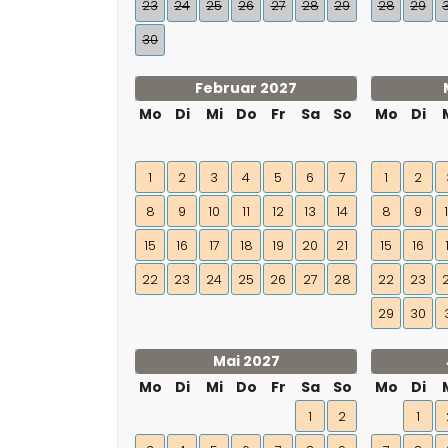
23
24
25
26
27
28
29
28
29
30
Februar 2027
Mo
Di
Mi
Do
Fr
Sa
So
Mo
Di
1
2
3
4
5
6
7
1
2
8
9
10
11
12
13
14
8
9
15
16
17
18
19
20
21
15
16
22
23
24
25
26
27
28
22
23
29
30
Mai 2027
Mo
Di
Mi
Do
Fr
Sa
So
Mo
Di
1
2
1