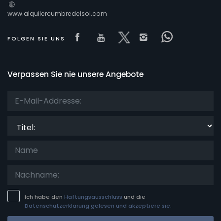
www.alquilercumbredelsol.com
Visit our Facebook page
Visit our youtube page
Visit our x page
Visit our isnta
Visit our 
FOLGEN SIE UNS
Verpassen Sie nie unsere Angebote
Titel:
Ich habe den
Haftungsausschluss
und die
Datenschutzerklärung gelesen und akzeptiere sie.