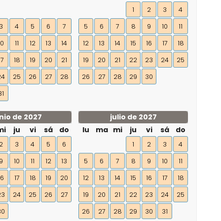
1
2
3
4
3
4
5
6
7
5
6
7
8
9
10
11
10
11
12
13
14
12
13
14
15
16
17
18
17
18
19
20
21
19
20
21
22
23
24
25
24
25
26
27
28
26
27
28
29
30
31
nio de 2027
julio de 2027
mi
ju
vi
sá
do
lu
ma
mi
ju
vi
sá
do
2
3
4
5
6
1
2
3
4
9
10
11
12
13
5
6
7
8
9
10
11
16
17
18
19
20
12
13
14
15
16
17
18
23
24
25
26
27
19
20
21
22
23
24
25
30
26
27
28
29
30
31