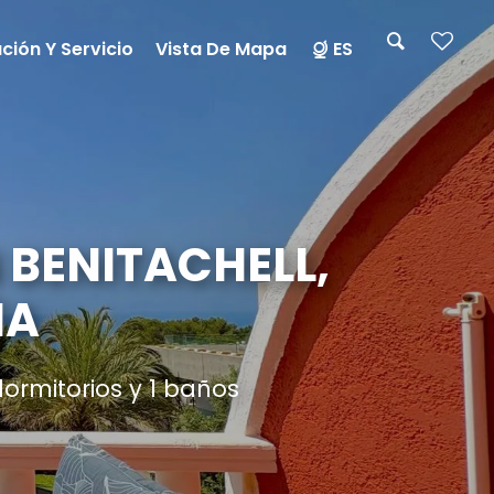
ción Y Servicio
Vista De Mapa
ES
 BENITACHELL,
ÑA
ormitorios y 1 baños