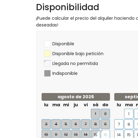
Disponibilidad
¡Puede calcular el precio del alquiler haciendo c
deseadas!
Disponible
Disponible bajo petición
Llegada no permitida
Indisponible
agosto de 2026
septi
lu
ma
mi
ju
vi
sá
do
lu
ma
1
2
1
3
4
5
6
7
8
9
7
8
10
11
12
13
14
15
14
15
16