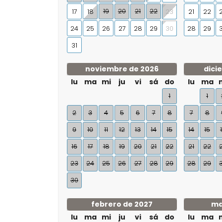
19
20
21
22
17
18
21
22
23
24
25
26
27
28
29
28
29
30
31
noviembre de 2026
dici
lu
ma
mi
ju
vi
sá
do
lu
ma
1
1
2
3
4
5
6
7
8
7
8
9
10
11
12
13
14
15
14
15
16
17
18
19
20
21
22
21
22
23
24
25
26
27
28
29
28
29
30
febrero de 2027
ma
lu
ma
mi
ju
vi
sá
do
lu
ma