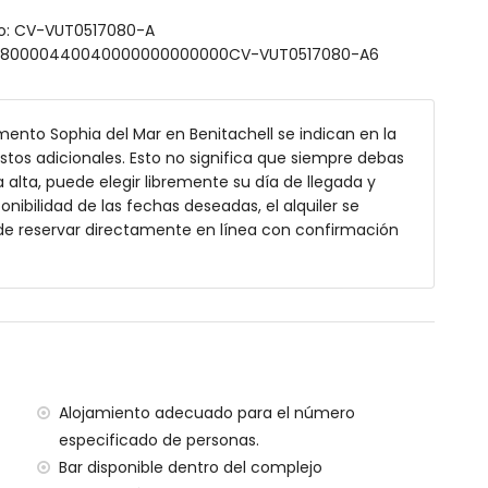
 exterior
nto: CV-VUT0517080-A
030380000440040000000000000CV-VUT0517080-A6
 apartamento
nos de 100 kilómetros del apartamento)
a (> 100 kilómetros)
ento Sophia del Mar en Benitachell se indican en la
ostos adicionales. Esto no significa que siempre debas
ilias con niños
alta, puede elegir libremente su día de llegada y
onibilidad de las fechas deseadas, el alquiler se
en el precio del alquiler
de reservar directamente en línea con confirmación
 cargo adicional
Alojamiento adecuado para el número
especificado de personas.
Bar disponible dentro del complejo
tros del apartamento)