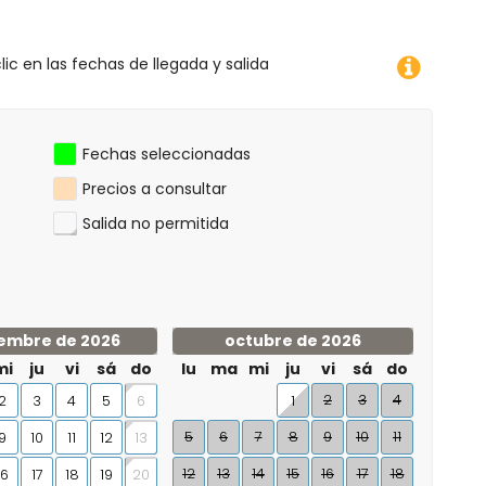
lic en las fechas de llegada y salida
Fechas seleccionadas
Precios a consultar
Salida no permitida
embre de 2026
octubre de 2026
mi
ju
vi
sá
do
lu
ma
mi
ju
vi
sá
do
2
3
4
2
3
4
5
1
6
5
6
7
8
9
10
11
9
10
11
12
13
12
13
14
15
16
17
18
16
17
18
19
20