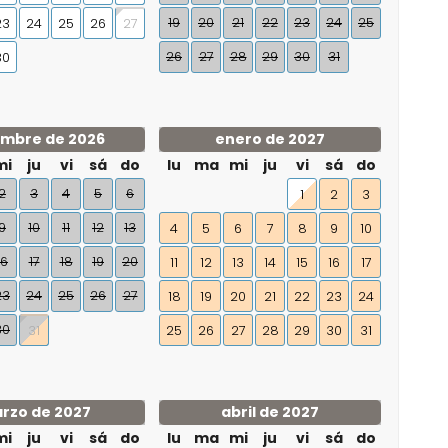
19
20
21
22
23
24
25
23
24
25
26
27
26
27
28
29
30
31
30
embre de 2026
enero de 2027
mi
ju
vi
sá
do
lu
ma
mi
ju
vi
sá
do
2
3
4
5
6
1
2
3
9
10
11
12
13
4
5
6
7
8
9
10
16
17
18
19
20
11
12
13
14
15
16
17
23
24
25
26
27
18
19
20
21
22
23
24
30
25
26
27
28
29
30
31
31
rzo de 2027
abril de 2027
mi
ju
vi
sá
do
lu
ma
mi
ju
vi
sá
do