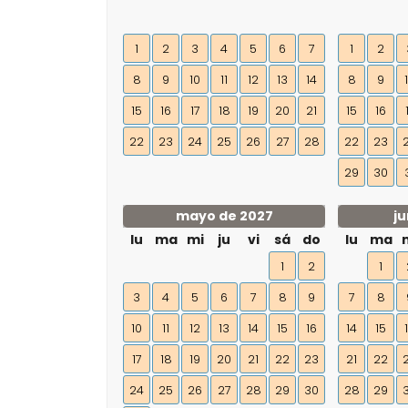
1
2
3
4
5
6
7
1
2
8
9
10
11
12
13
14
8
9
15
16
17
18
19
20
21
15
16
22
23
24
25
26
27
28
22
23
29
30
mayo de 2027
ju
lu
ma
mi
ju
vi
sá
do
lu
ma
1
2
1
3
4
5
6
7
8
9
7
8
10
11
12
13
14
15
16
14
15
17
18
19
20
21
22
23
21
22
24
25
26
27
28
29
30
28
29