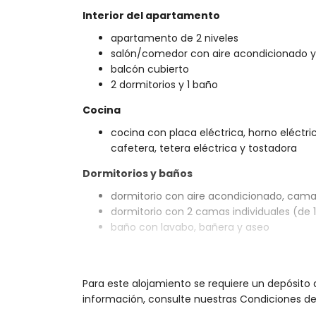
Interior del apartamento
apartamento de 2 niveles
salón/comedor con aire acondicionado y 
balcón cubierto
2 dormitorios y 1 baño
Cocina
cocina con placa eléctrica, horno eléctric
cafetera, tetera eléctrica y tostadora
Dormitorios y baños
dormitorio con aire acondicionado, cama 
dormitorio con 2 camas individuales (de
baño con lavabo, bañera y aseo
Exterior del apartamento
parcela cerrada
Para este alojamiento se requiere un depósito
piscina comunitaria en forma de laguna
información, consulte nuestras Condiciones de 
2 terrazas, de las cuales 1 está cubierta