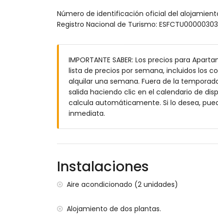
zona de estar exterior y zona de comedor
Número de identificación oficial del alojamie
Más información
Registro Nacional de Turismo: ESFCTU0000
la playa más cercana a 3 kilómetros del
aeropuerto más cercano: Alicante (a me
segundo aeropuerto más cercano: Valenci
IMPORTANTE SABER: Los precios para Apartam
no se permiten mascotas
lista de precios por semana, incluidos los c
El alojamiento es muy adecuado para fam
alquilar una semana. Fuera de la temporada 
salida haciendo clic en el calendario de disp
Instalaciones y servicios privados incluidos 
calcula automáticamente. Si lo desea, pue
internet (WiFi)
inmediata.
aspiradora y plancha y tabla de planchar
ropa de cama y toallas
calefacción y aire acondicionado
Instalaciones
Instalaciones / servicios comunitarios con
pista de tenis y pista de pádel
Aire acondicionado (2 unidades)
Deportes
Alojamiento de dos plantas.
tenis y equitación (a menos de 1000 me